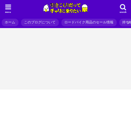
menu
search
ホーム
このブログについて
ロードバイク用品のセール情報
持ち
ム
日記、読み物
プ
ロードバイクはフレームサイズが小さいとカッコ悪くなる件
盗