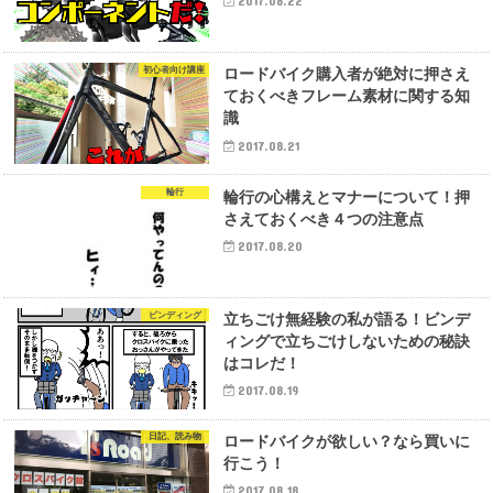
2017.08.22
初心者向け講座
ロードバイク購入者が絶対に押さえ
ておくべきフレーム素材に関する知
識
2017.08.21
輪行
輪行の心構えとマナーについて！押
さえておくべき４つの注意点
2017.08.20
ビンディング
立ちごけ無経験の私が語る！ビンデ
ィングで立ちごけしないための秘訣
はコレだ！
2017.08.19
日記、読み物
ロードバイクが欲しい？なら買いに
行こう！
2017.08.18