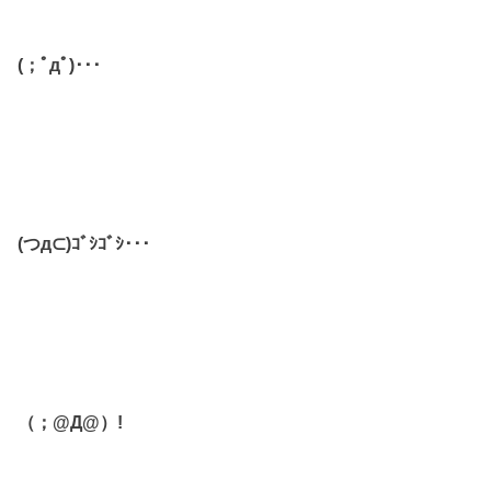
(；ﾟдﾟ)･･･
(つд⊂)ｺﾞｼｺﾞｼ･･･
（；@Д@）!