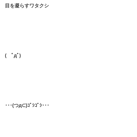
目を凝らすワタクシ
( ﾟдﾟ)
･･･(つд⊂)ｺﾞｼｺﾞｼ･･･