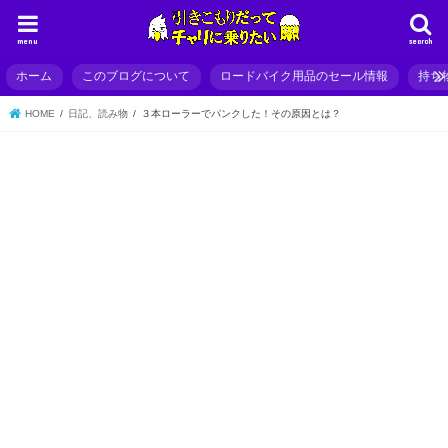
menu
search
ホーム
このブログについて
ロードバイク用品のセール情報
持ち
HOME
日記、読み物
３本ローラーでパンクした！その原因とは？