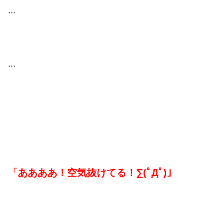
…
…
「ああああ！空気抜けてる！∑(ﾟДﾟ)」