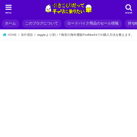
menu
search
ホーム
このブログについて
ロードバイク用品のセール情報
持ち
HOME
海外通販
wiggleより安い？格安の海外通販ProBikeKitでの購入方法を教えます。